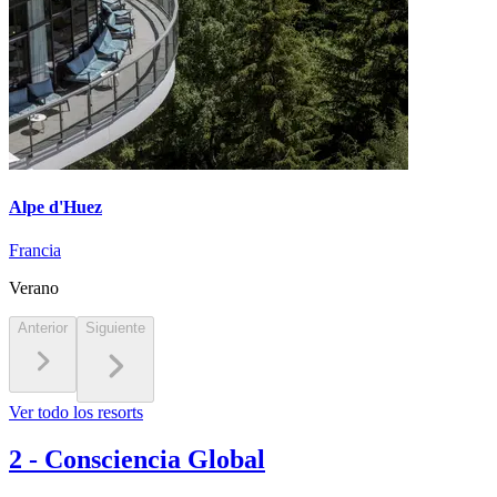
Alpe d'Huez
Francia
Verano
Anterior
Siguiente
Ver todo los resorts
2
-
Consciencia Global