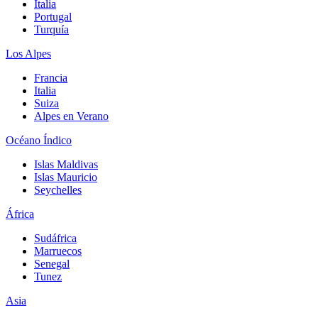
Italia
Portugal
Turquía
Los Alpes
Francia
Italia
Suiza
Alpes en Verano
Océano Índico
Islas Maldivas
Islas Mauricio
Seychelles
África
Sudáfrica
Marruecos
Senegal
Tunez
Asia