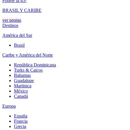
Ponete la 45!
BRASIL Y CARIBE
ver promo
Destinos
América del Sur
Brasil
Caribe y América del Norte
República Dominicana
Turks & Caicos
Bahamas
Guadalupe
Martinica
México
Canadá
Europa
España
Francia
Grecia