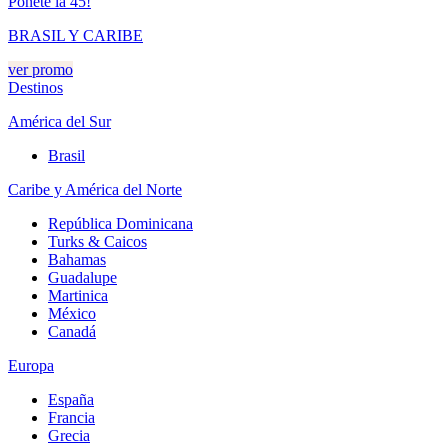
Ponete la 45!
BRASIL Y CARIBE
ver promo
Destinos
América del Sur
Brasil
Caribe y América del Norte
República Dominicana
Turks & Caicos
Bahamas
Guadalupe
Martinica
México
Canadá
Europa
España
Francia
Grecia