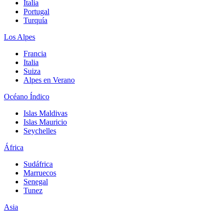
Italia
Portugal
Turquía
Los Alpes
Francia
Italia
Suiza
Alpes en Verano
Océano Índico
Islas Maldivas
Islas Mauricio
Seychelles
África
Sudáfrica
Marruecos
Senegal
Tunez
Asia