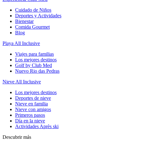
Cuidado de Niños
Deportes y Actividades
Bienestar
Comida Gourmet
Blog
Playa All Inclusive
Viajes para familias
Los mejores destinos
Golf by Club Med
Nuevo Rio das Pedras
Nieve All Inclusive
Los mejores destinos
Deportes de nieve
Nieve en familia
Nieve con amigos
Primeros pasos
Día en la nieve
Actividades Après ski
Descubrir más