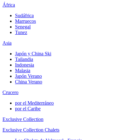
África
Sudáfrica
Marruecos
Senegal
Tunez
Asia
Japón y China Ski
Tailandia
Indonesia
Malasia
Japón Verano
China Verano
Crucero
por el Mediterráneo
por el Caribe
Exclusive Collection
Exclusive Collection Chalets