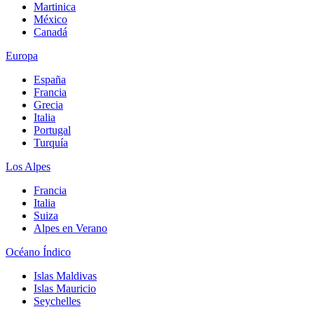
Martinica
México
Canadá
Europa
España
Francia
Grecia
Italia
Portugal
Turquía
Los Alpes
Francia
Italia
Suiza
Alpes en Verano
Océano Índico
Islas Maldivas
Islas Mauricio
Seychelles