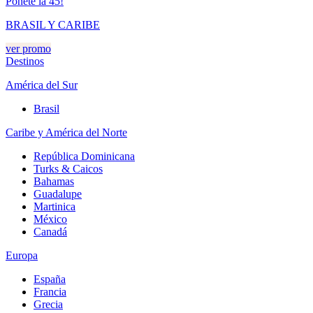
Ponete la 45!
BRASIL Y CARIBE
ver promo
Destinos
América del Sur
Brasil
Caribe y América del Norte
República Dominicana
Turks & Caicos
Bahamas
Guadalupe
Martinica
México
Canadá
Europa
España
Francia
Grecia