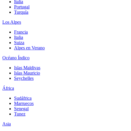
Italia
Portugal
Turquía
Los Alpes
Francia
Italia
Suiza
Alpes en Verano
Océano Índico
Islas Maldivas
Islas Mauricio
Seychelles
África
Sudáfrica
Marruecos
Senegal
Tunez
Asia