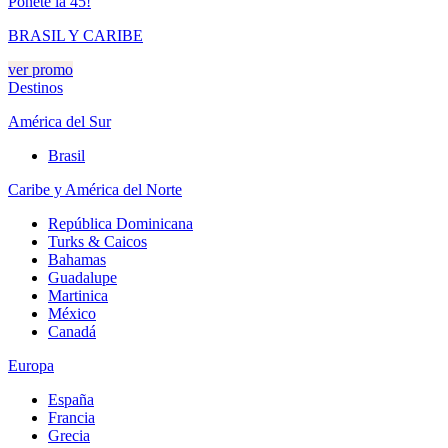
Ponete la 45!
BRASIL Y CARIBE
ver promo
Destinos
América del Sur
Brasil
Caribe y América del Norte
República Dominicana
Turks & Caicos
Bahamas
Guadalupe
Martinica
México
Canadá
Europa
España
Francia
Grecia