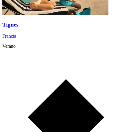
Tignes
Francia
Verano