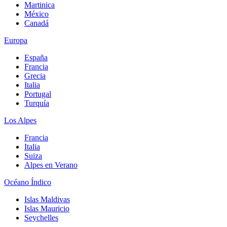
Martinica
México
Canadá
Europa
España
Francia
Grecia
Italia
Portugal
Turquía
Los Alpes
Francia
Italia
Suiza
Alpes en Verano
Océano Índico
Islas Maldivas
Islas Mauricio
Seychelles