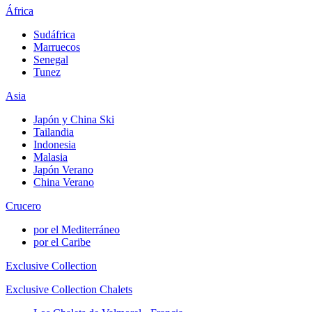
África
Sudáfrica
Marruecos
Senegal
Tunez
Asia
Japón y China Ski
Tailandia
Indonesia
Malasia
Japón Verano
China Verano
Crucero
por el Mediterráneo
por el Caribe
Exclusive Collection
Exclusive Collection Chalets