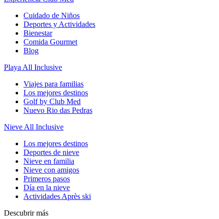
Cuidado de Niños
Deportes y Actividades
Bienestar
Comida Gourmet
Blog
Playa All Inclusive
Viajes para familias
Los mejores destinos
Golf by Club Med
Nuevo Rio das Pedras
Nieve All Inclusive
Los mejores destinos
Deportes de nieve
Nieve en familia
Nieve con amigos
Primeros pasos
Día en la nieve
Actividades Après ski
Descubrir más