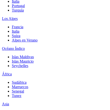
Italia
Portugal
Turquía
Los Alpes
Francia
Italia
Suiza
Alpes en Verano
Océano Índico
Islas Maldivas
Islas Mauricio
Seychelles
África
Sudáfrica
Marruecos
Senegal
Tunez
Asia