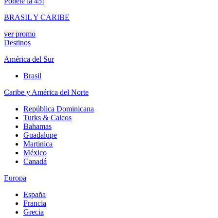
Ponete la 45!
BRASIL Y CARIBE
ver promo
Destinos
América del Sur
Brasil
Caribe y América del Norte
República Dominicana
Turks & Caicos
Bahamas
Guadalupe
Martinica
México
Canadá
Europa
España
Francia
Grecia