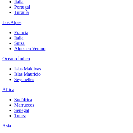
Italia
Portugal
Turquía
Los Alpes
Francia
Italia
Suiza
Alpes en Verano
Océano Índico
Islas Maldivas
Islas Mauricio
Seychelles
África
Sudáfrica
Marruecos
Senegal
Tunez
Asia