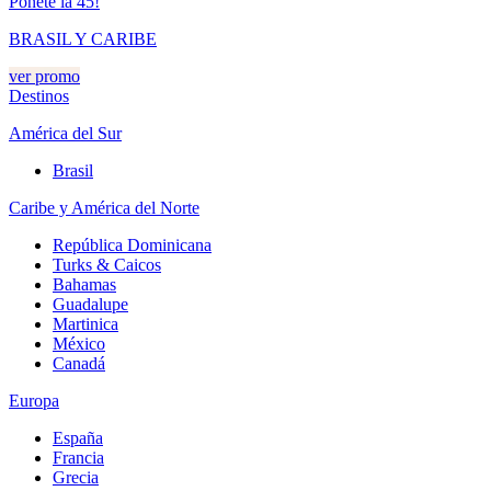
Ponete la 45!
BRASIL Y CARIBE
ver promo
Destinos
América del Sur
Brasil
Caribe y América del Norte
República Dominicana
Turks & Caicos
Bahamas
Guadalupe
Martinica
México
Canadá
Europa
España
Francia
Grecia