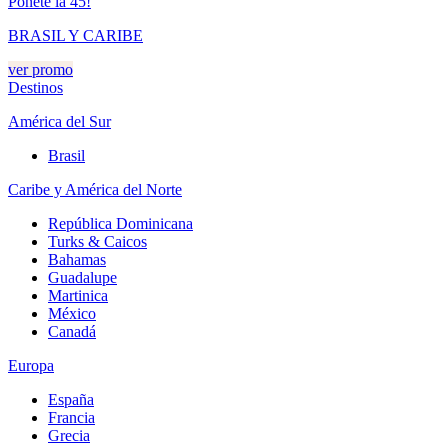
Ponete la 45!
BRASIL Y CARIBE
ver promo
Destinos
América del Sur
Brasil
Caribe y América del Norte
República Dominicana
Turks & Caicos
Bahamas
Guadalupe
Martinica
México
Canadá
Europa
España
Francia
Grecia