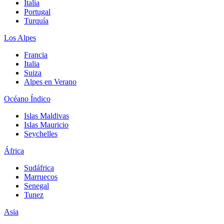
Italia
Portugal
Turquía
Los Alpes
Francia
Italia
Suiza
Alpes en Verano
Océano Índico
Islas Maldivas
Islas Mauricio
Seychelles
África
Sudáfrica
Marruecos
Senegal
Tunez
Asia