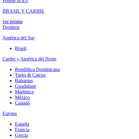
Ponete la 45!
BRASIL Y CARIBE
ver promo
Destinos
América del Sur
Brasil
Caribe y América del Norte
República Dominicana
Turks & Caicos
Bahamas
Guadalupe
Martinica
México
Canadá
Europa
España
Francia
Grecia