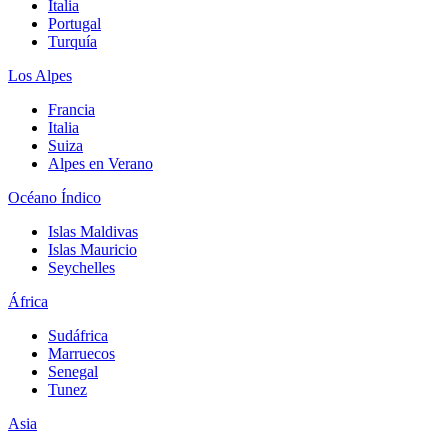
Italia
Portugal
Turquía
Los Alpes
Francia
Italia
Suiza
Alpes en Verano
Océano Índico
Islas Maldivas
Islas Mauricio
Seychelles
África
Sudáfrica
Marruecos
Senegal
Tunez
Asia