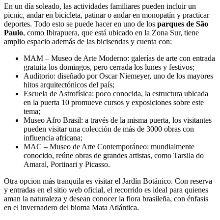
En un día soleado, las actividades familiares pueden incluir un
picnic, andar en bicicleta, patinar o andar en monopatín y practicar
deportes. Todo esto se puede hacer en uno de los
parques de São
Paulo
, como Ibirapuera, que está ubicado en la Zona Sur, tiene
amplio espacio además de las bicisendas y cuenta con:
MAM – Museo de Arte Moderno: galerías de arte con entrada
gratuita los domingos, pero cerrada los lunes y festivos;
Auditorio: diseñado por Oscar Niemeyer, uno de los mayores
hitos arquitectónicos del país;
Escuela de Astrofísica: poco conocida, la estructura ubicada
en la puerta 10 promueve cursos y exposiciones sobre este
tema;
Museo Afro Brasil: a través de la misma puerta, los visitantes
pueden visitar una colección de más de 3000 obras con
influencia africana;
MAC – Museo de Arte Contemporáneo: mundialmente
conocido, reúne obras de grandes artistas, como Tarsila do
Amaral, Portinari y Picasso.
Otra opcion más tranquila es visitar el Jardín Botánico. Con reserva
y entradas en el sitio web oficial, el recorrido es ideal para quienes
aman la naturaleza y desean conocer la flora brasileña, con énfasis
en el invernadero del bioma Mata Atlántica.