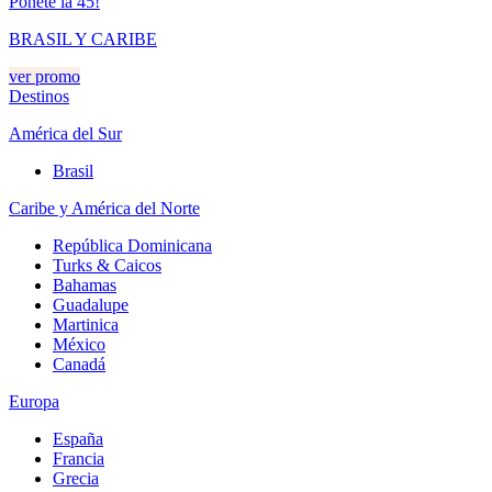
Ponete la 45!
BRASIL Y CARIBE
ver promo
Destinos
América del Sur
Brasil
Caribe y América del Norte
República Dominicana
Turks & Caicos
Bahamas
Guadalupe
Martinica
México
Canadá
Europa
España
Francia
Grecia