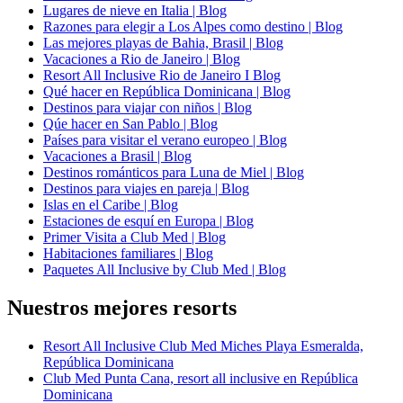
Lugares de nieve en Italia | Blog
Razones para elegir a Los Alpes como destino | Blog
Las mejores playas de Bahia, Brasil | Blog
Vacaciones a Rio de Janeiro | Blog
Resort All Inclusive Rio de Janeiro I Blog
Qué hacer en República Dominicana | Blog
Destinos para viajar con niños | Blog
Qúe hacer en San Pablo | Blog
Países para visitar el verano europeo | Blog
Vacaciones a Brasil | Blog
Destinos románticos para Luna de Miel | Blog
Destinos para viajes en pareja | Blog
Islas en el Caribe | Blog
Estaciones de esquí en Europa | Blog
Primer Visita a Club Med | Blog
Habitaciones familiares | Blog
Paquetes All Inclusive by Club Med | Blog
Nuestros mejores resorts
Resort All Inclusive Club Med Miches Playa Esmeralda,
República Dominicana
Club Med Punta Cana, resort all inclusive en República
Dominicana