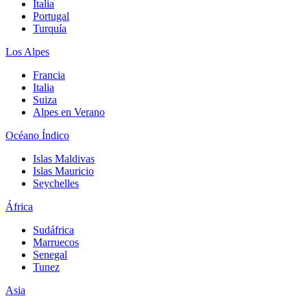
Italia
Portugal
Turquía
Los Alpes
Francia
Italia
Suiza
Alpes en Verano
Océano Índico
Islas Maldivas
Islas Mauricio
Seychelles
África
Sudáfrica
Marruecos
Senegal
Tunez
Asia