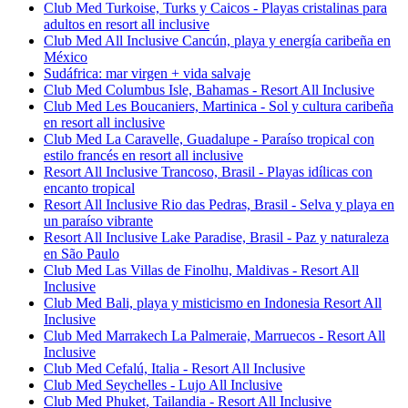
Club Med Turkoise, Turks y Caicos - Playas cristalinas para
adultos en resort all inclusive
Club Med All Inclusive Cancún, playa y energía caribeña en
México
Sudáfrica: mar virgen + vida salvaje
Club Med Columbus Isle, Bahamas - Resort All Inclusive
Club Med Les Boucaniers, Martinica - Sol y cultura caribeña
en resort all inclusive
Club Med La Caravelle, Guadalupe - Paraíso tropical con
estilo francés en resort all inclusive
Resort All Inclusive Trancoso, Brasil - Playas idílicas con
encanto tropical
Resort All Inclusive Rio das Pedras, Brasil - Selva y playa en
un paraíso vibrante
Resort All Inclusive Lake Paradise, Brasil - Paz y naturaleza
en São Paulo
Club Med Las Villas de Finolhu, Maldivas - Resort All
Inclusive
Club Med Bali, playa y misticismo en Indonesia Resort All
Inclusive
Club Med Marrakech La Palmeraie, Marruecos - Resort All
Inclusive
Club Med Cefalú, Italia - Resort All Inclusive
Club Med Seychelles - Lujo All Inclusive
Club Med Phuket, Tailandia - Resort All Inclusive