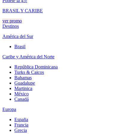
Ponete la 45!
BRASIL Y CARIBE
ver promo
Destinos
América del Sur
Brasil
Caribe y América del Norte
República Dominicana
Turks & Caicos
Bahamas
Guadalupe
Martinica
México
Canadá
Europa
España
Francia
Grecia