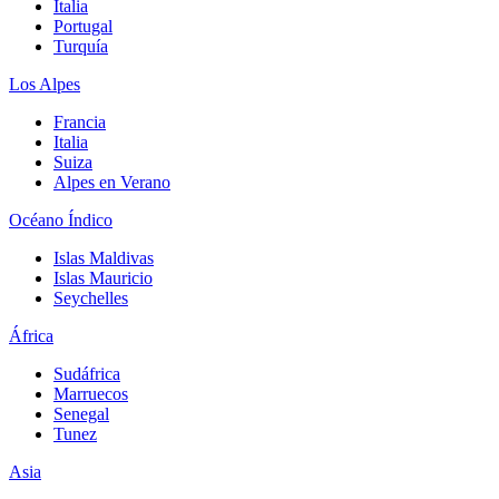
Italia
Portugal
Turquía
Los Alpes
Francia
Italia
Suiza
Alpes en Verano
Océano Índico
Islas Maldivas
Islas Mauricio
Seychelles
África
Sudáfrica
Marruecos
Senegal
Tunez
Asia