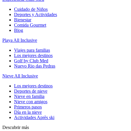
Cuidado de Niños
Deportes y Actividades
Bienestar
Comida Gourmet
Blog
Playa All Inclusive
Viajes para familias
Los mejores destinos
Golf by Club Med
Nuevo Rio das Pedras
Nieve All Inclusive
Los mejores destinos
Deportes de nieve
Nieve en familia
Nieve con amigos
Primeros pasos
Día en la nieve
Actividades Après ski
Descubrir más