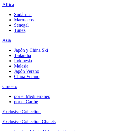
África
Sudáfrica
Marruecos
Senegal
Tunez
Asia
Japón y China Ski
Tailandia
Indonesia
Malasia
Japón Verano
China Verano
Crucero
por el Mediterráneo
por el Caribe
Exclusive Collection
Exclusive Collection Chalets