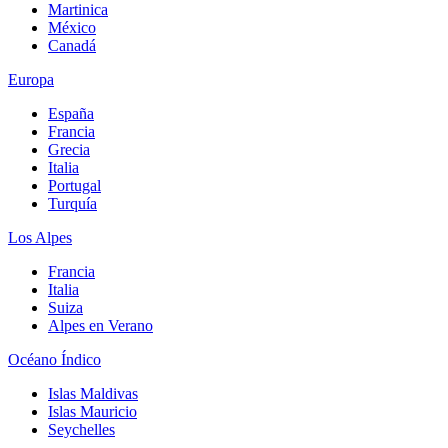
Martinica
México
Canadá
Europa
España
Francia
Grecia
Italia
Portugal
Turquía
Los Alpes
Francia
Italia
Suiza
Alpes en Verano
Océano Índico
Islas Maldivas
Islas Mauricio
Seychelles