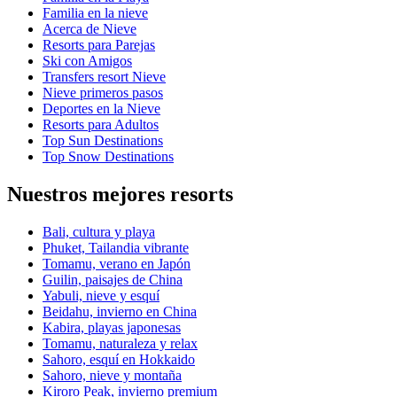
Familia en la nieve
Acerca de Nieve
Resorts para Parejas
Ski con Amigos
Transfers resort Nieve
Nieve primeros pasos
Deportes en la Nieve
Resorts para Adultos
Top Sun Destinations
Top Snow Destinations
Nuestros mejores resorts
Bali, cultura y playa
Phuket, Tailandia vibrante
Tomamu, verano en Japón
Guilin, paisajes de China
Yabuli, nieve y esquí
Beidahu, invierno en China
Kabira, playas japonesas
Tomamu, naturaleza y relax
Sahoro, esquí en Hokkaido
Sahoro, nieve y montaña
Kiroro Peak, invierno premium