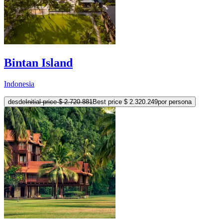
Bintan Island
Indonesia
desde
Initial price
$ 2.720.881
Best price
$ 2.320.249
por persona