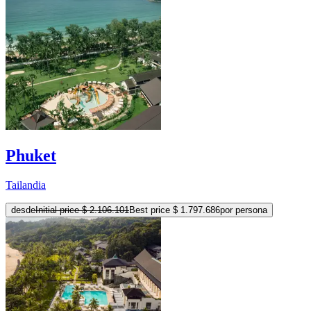
Phuket
Tailandia
desde
Initial price
$ 2.106.101
Best price
$ 1.797.686
por persona