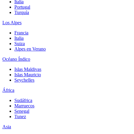
Italia
Portugal
Turquía
Los Alpes
Francia
Italia
Suiza
Alpes en Verano
Océano Índico
Islas Maldivas
Islas Mauricio
Seychelles
África
Sudáfrica
Marruecos
Senegal
Tunez
Asia