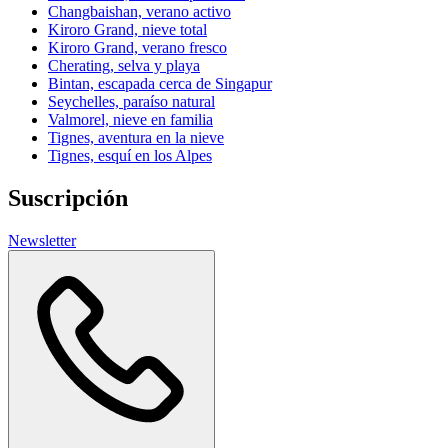
Changbaishan, verano activo
Kiroro Grand, nieve total
Kiroro Grand, verano fresco
Cherating, selva y playa
Bintan, escapada cerca de Singapur
Seychelles, paraíso natural
Valmorel, nieve en familia
Tignes, aventura en la nieve
Tignes, esquí en los Alpes
Suscripción
Newsletter