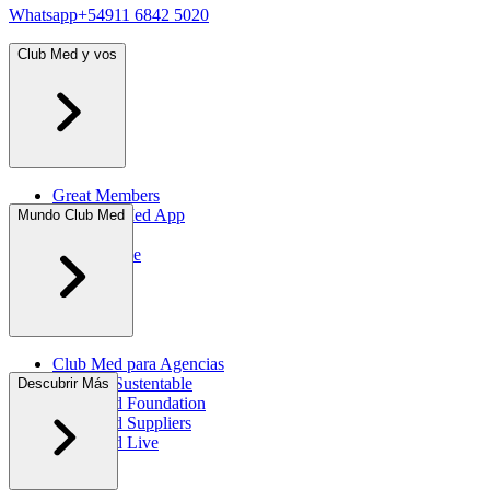
Whatsapp
+54911 6842 5020
Club Med y vos
Great Members
My Club Med App
Mundo Club Med
Newsletter
All Inclusive
Club Med para Agencias
Turismo Sustentable
Descubrir Más
Club Med Foundation
Club Med Suppliers
Club Med Live
Prensa