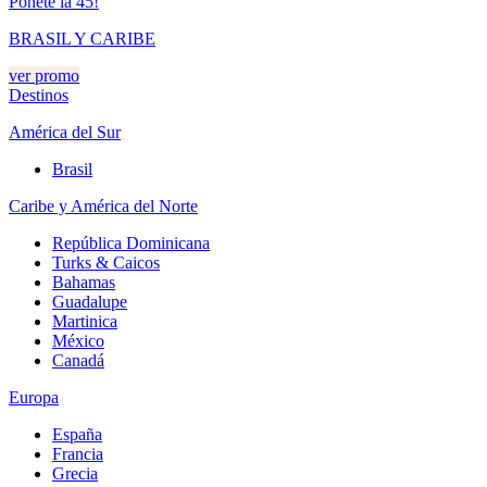
Ponete la 45!
BRASIL Y CARIBE
ver promo
Destinos
América del Sur
Brasil
Caribe y América del Norte
República Dominicana
Turks & Caicos
Bahamas
Guadalupe
Martinica
México
Canadá
Europa
España
Francia
Grecia